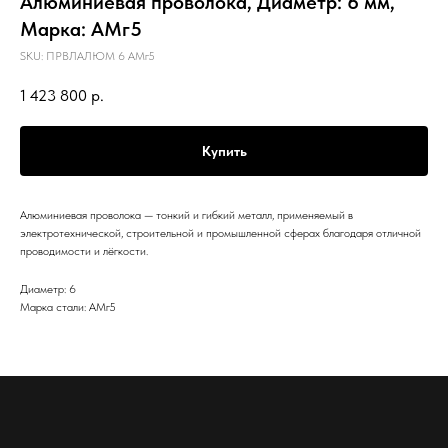
Алюминиевая проволока, Диаметр: 6 мм,
Марка: АМг5
SKU:
ПРВЛАЛЮМ 6 АМг5
1 423 800
р.
Купить
Алюминиевая проволока — тонкий и гибкий металл, применяемый в
электротехнической, строительной и промышленной сферах благодаря отличной
проводимости и лёгкости.
Диаметр: 6
Марка стали: АМг5