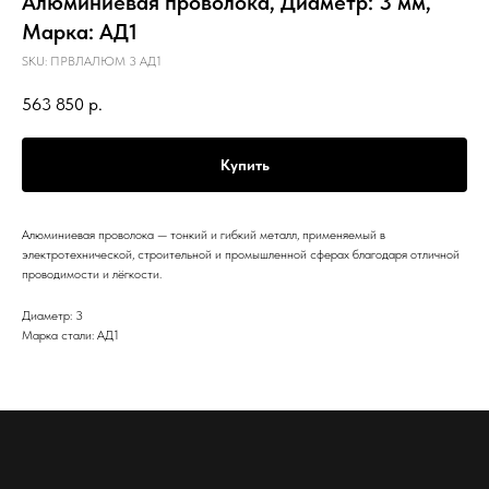
Алюминиевая проволока, Диаметр: 3 мм,
Марка: АД1
SKU:
ПРВЛАЛЮМ 3 АД1
563 850
р.
Купить
Алюминиевая проволока — тонкий и гибкий металл, применяемый в
электротехнической, строительной и промышленной сферах благодаря отличной
проводимости и лёгкости.
Диаметр: 3
Марка стали: АД1