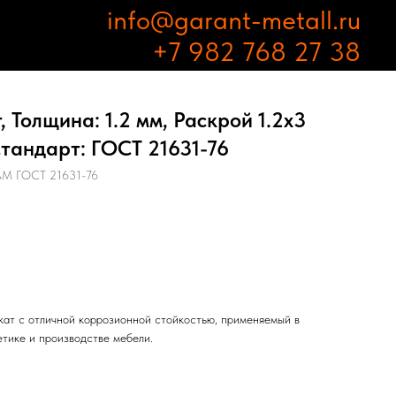
info@garant-metall.ru
+7 982 768 27 38
 Толщина: 1.2 мм, Раскрой 1.2х3
тандарт: ГОСТ 21631-76
М ГОСТ 21631-76
ат с отличной коррозионной стойкостью, применяемый в
етике и производстве мебели.