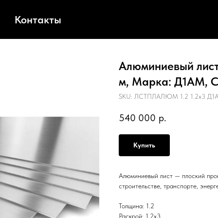
Контакты
Алюминиевый лист,
м, Марка: Д1АМ, С
SKU:
ЛСТПЛАЛЮМ 1.2 1.2х3 Д1А
540 000
р.
Купить
Алюминиевый лист — плоский прок
строительстве, транспорте, энерг
Толщина: 1.2
Раскрой: 1.2х3