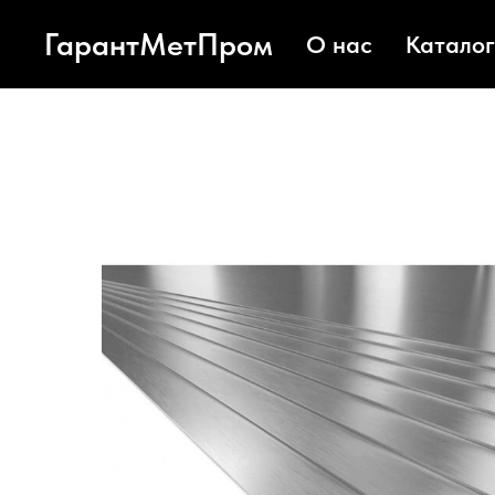
ГарантМетПром
О нас
Каталог