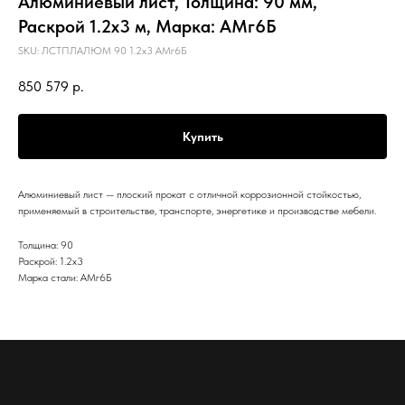
Алюминиевый лист, Толщина: 90 мм,
Раскрой 1.2х3 м, Марка: АМг6Б
SKU:
ЛСТПЛАЛЮМ 90 1.2х3 АМг6Б
850 579
р.
Купить
Алюминиевый лист — плоский прокат с отличной коррозионной стойкостью,
применяемый в строительстве, транспорте, энергетике и производстве мебели.
Толщина: 90
Раскрой: 1.2х3
Марка стали: АМг6Б