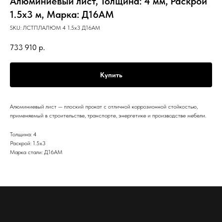
Алюминиевый лист, Толщина: 4 мм, Раскрой
1.5х3 м, Марка: Д16АМ
SKU:
ЛСТПЛАЛЮМ 4 1.5х3 Д16АМ
733 910
р.
Купить
Алюминиевый лист — плоский прокат с отличной коррозионной стойкостью,
применяемый в строительстве, транспорте, энергетике и производстве мебели.
Толщина: 4
Раскрой: 1.5х3
Марка стали: Д16АМ