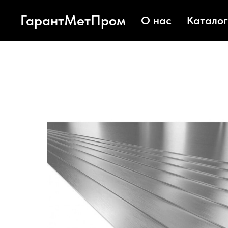
ГарантМетПром
О нас
Каталог