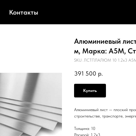
Контакты
Алюминиевый лист,
м, Марка: А5М, Ст
SKU:
ЛСТПЛАЛЮМ 10 1.2х3 А5М
391 500
р.
Купить
Алюминиевый лист — плоский прок
строительстве, транспорте, энерг
Толщина: 10
Раскрой: 1.2х3