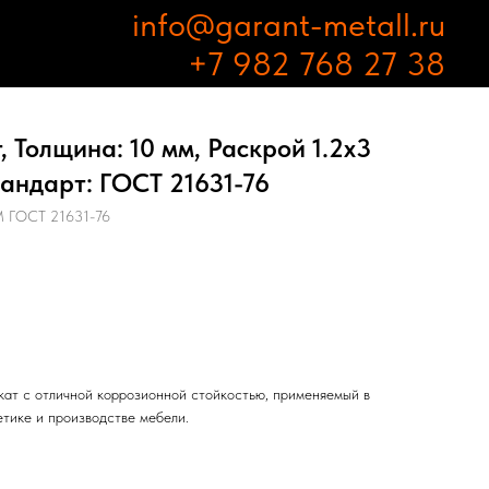
info@garant-metall.ru
+7 982 768 27 38
 Толщина: 10 мм, Раскрой 1.2х3
андарт: ГОСТ 21631-76
 ГОСТ 21631-76
ат с отличной коррозионной стойкостью, применяемый в
етике и производстве мебели.