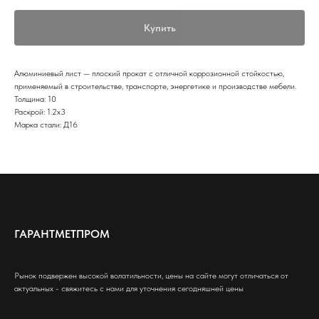
Купить
Алюминиевый лист — плоский прокат с отличной коррозионной стойкостью,
применяемый в строительстве, транспорте, энергетике и производстве мебели.
Толщина: 10
Раскрой: 1.2х3
Марка стали: Д16
ГАРАНТМЕТПРОМ
Рынок подвержен высокой волатильности, цены на сайте могут отличаться от
актуальных - свяжитесь с нами для уточнения сегодняшней цены