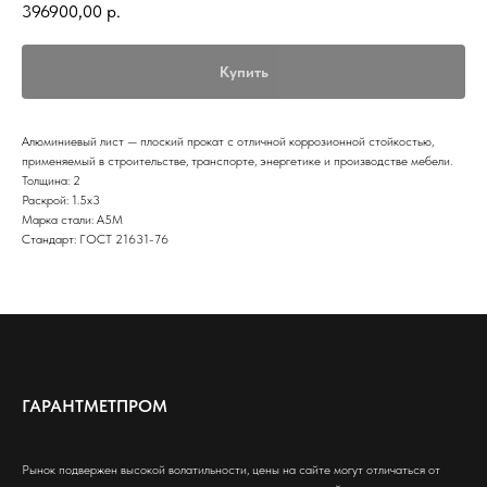
396900,00
р.
Купить
Алюминиевый лист — плоский прокат с отличной коррозионной стойкостью,
применяемый в строительстве, транспорте, энергетике и производстве мебели.
Толщина: 2
Раскрой: 1.5х3
Марка стали: А5М
Стандарт: ГОСТ 21631-76
ГАРАНТМЕТПРОМ
Рынок подвержен высокой волатильности, цены на сайте могут отличаться от