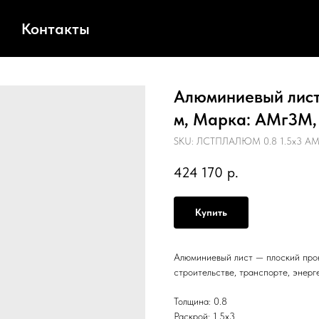
Контакты
Алюминиевый лист,
м, Марка: АМг3М,
SKU:
ЛСТПЛАЛЮМ 0.8 1.5х3 АМ
424 170
р.
Купить
Алюминиевый лист — плоский прок
строительстве, транспорте, энерг
Толщина: 0.8
Раскрой: 1.5х3