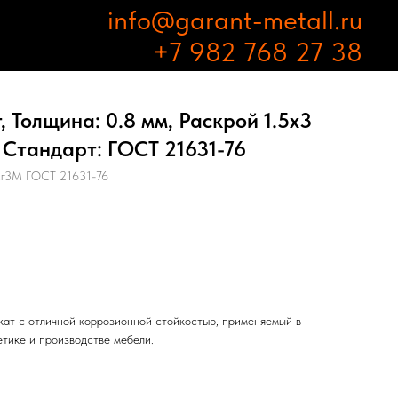
info@garant-metall.ru
+7 982 768 27 38
 Толщина: 0.8 мм, Раскрой 1.5х3
 Стандарт: ГОСТ 21631-76
г3М ГОСТ 21631-76
ат с отличной коррозионной стойкостью, применяемый в
етике и производстве мебели.