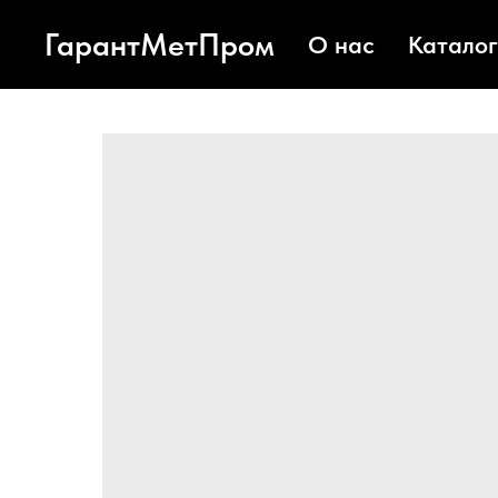
ГарантМетПром
О нас
Каталог