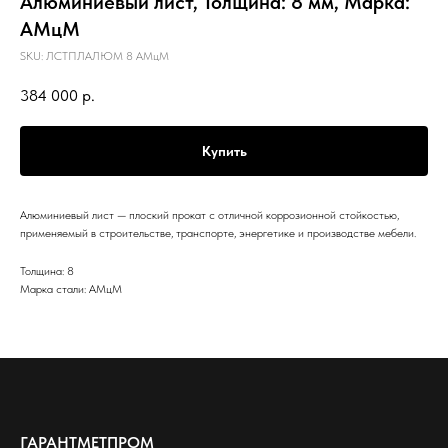
Алюминиевый лист, Толщина: 8 мм, Марка:
АМцМ
SKU:
ЛСТПЛАЛЮМ 8 АМцМ
384 000
р.
Купить
Алюминиевый лист — плоский прокат с отличной коррозионной стойкостью,
применяемый в строительстве, транспорте, энергетике и производстве мебели.
Толщина: 8
Марка стали: АМцМ
ГАРАНТМЕТПРОМ