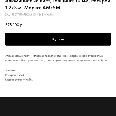
Алюминиевый лист, Толщина: 10 мм, Раскрой
1.2х3 м, Марка: АМг5М
SKU:
ЛСТПЛАЛЮМ 10 1.2х3 АМг5М
575 100
р.
Купить
Алюминиевый лист — плоский прокат с отличной коррозионной стойкостью,
применяемый в строительстве, транспорте, энергетике и производстве мебели.
Толщина: 10
Раскрой: 1.2х3
Марка стали: АМг5М