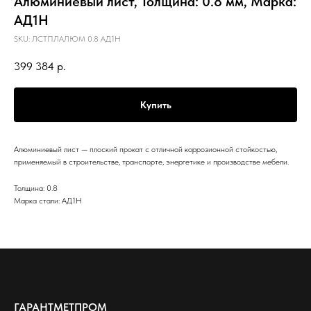
Алюминиевый лист, Толщина: 0.8 мм, Марка:
АД1Н
SKU:
ЛСТПЛАЛЮМ 0.8 АД1Н
399 384
р.
Купить
Алюминиевый лист — плоский прокат с отличной коррозионной стойкостью,
применяемый в строительстве, транспорте, энергетике и производстве мебели.
Толщина: 0.8
Марка стали: АД1Н
ГАРАНТМЕТПРОМ