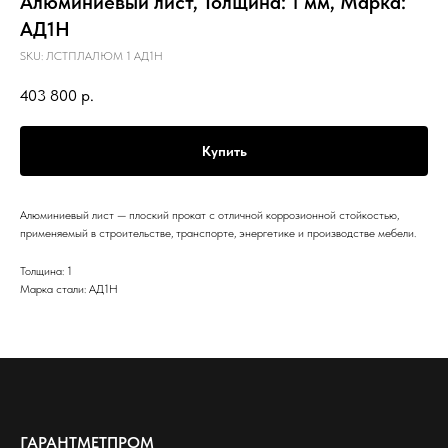
Алюминиевый лист, Толщина: 1 мм, Марка:
АД1Н
SKU:
ЛСТПЛАЛЮМ 1 АД1Н
403 800
р.
Купить
Алюминиевый лист — плоский прокат с отличной коррозионной стойкостью,
применяемый в строительстве, транспорте, энергетике и производстве мебели.
Толщина: 1
Марка стали: АД1Н
ГАРАНТМЕТПРОМ