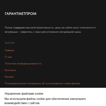
ГАРАНТМЕТПРОМ
Рынок подвержен высокой волатильности, цены на сайте могут отличаться от
актуальных - свяжитесь с нами для уточнения сегодняшней цены
МЕНЮ
Главная
О нас
Политика конфиденциальности
Контакты
Каталог
Пользовательское соглашение об использование cookie файлов
Управление файлами cookie
Связаться с нами
Мы используем файлы cookie для обеспечения наилучшего
info@garant-metall.ru
взаимодействия с сайтом.