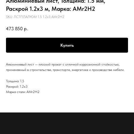
Алюминиевый лист, Толщина: 1.5 мм,
Раскрой 1.2х3 м, Марка: АМг2Н2
SKU:
ЛСТПЛАЛЮМ 1.5 1.2х3 АМг2Н2
473 850
р.
Купить
Алюминиевый лист — плоский прокат с отличной коррозионной стойкостью,
применяемый в строительстве, транспорте, энергетике и производстве мебели.
Толщина: 1.5
Раскрой: 1.2х3
Марка стали: АМг2Н2