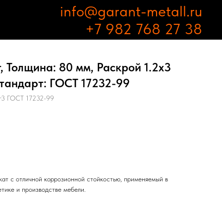
info@garant-metall.ru
+7 982 768 27 38
 Толщина: 80 мм, Раскрой 1.2х3
тандарт: ГОСТ 17232-99
3 ГОСТ 17232-99
ат с отличной коррозионной стойкостью, применяемый в
етике и производстве мебели.