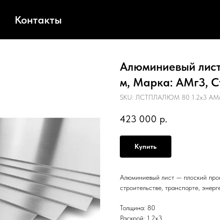
Контакты
Алюминиевый лист,
м, Марка: АМг3, С
SKU:
ЛСТПЛАЛЮМ 80 1.2х3 АМг
423 000
р.
Купить
Алюминиевый лист — плоский прок
строительстве, транспорте, энерг
Толщина: 80
Раскрой: 1.2х3