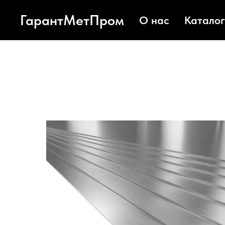
ГарантМетПром
О нас
Каталог