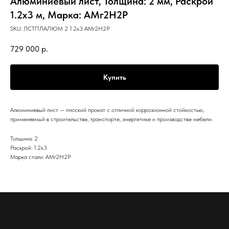
Алюминиевый лист, Толщина: 2 мм, Раскрой
1.2х3 м, Марка: АМг2Н2Р
SKU:
ЛСТПЛАЛЮМ 2 1.2х3 АМг2Н2Р
729 000
р.
Купить
Алюминиевый лист — плоский прокат с отличной коррозионной стойкостью,
применяемый в строительстве, транспорте, энергетике и производстве мебели.
Толщина: 2
Раскрой: 1.2х3
Марка стали: АМг2Н2Р