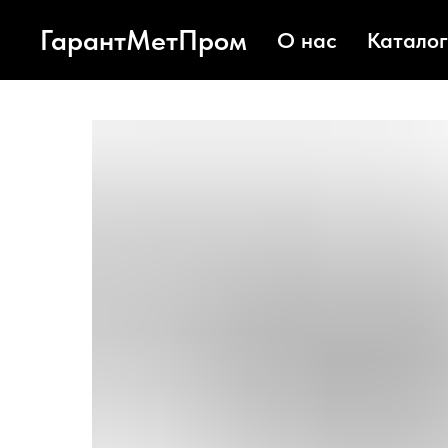
ГарантМетПром
О нас
Каталог