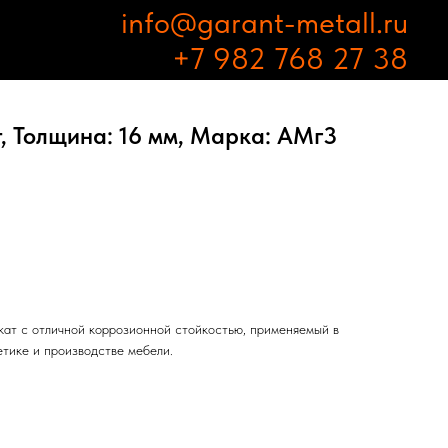
info@garant-metall.ru
+7 982 768 27 38
, Толщина: 16 мм, Марка: АМг3
ат с отличной коррозионной стойкостью, применяемый в
етике и производстве мебели.