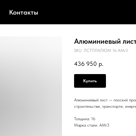
Контакты
Алюминиевый лист
SKU:
ЛСТПЛАЛЮМ 16 АМг3
436 950
р.
Купить
Алюминиевый лист — плоский прок
строительстве, транспорте, энерг
Толщина: 16
Марка стали: АМг3