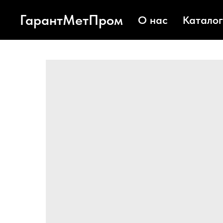
ГарантМетПром
О нас
Каталог