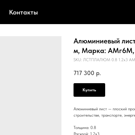
Контакты
Алюминиевый лист,
м, Марка: АМг6М,
SKU:
ЛСТПЛАЛЮМ 0.8 1.2х3 АМ
717 300
р.
Купить
Алюминиевый лист — плоский прок
строительстве, транспорте, энерг
Толщина: 0.8
Раскрой: 1.2х3