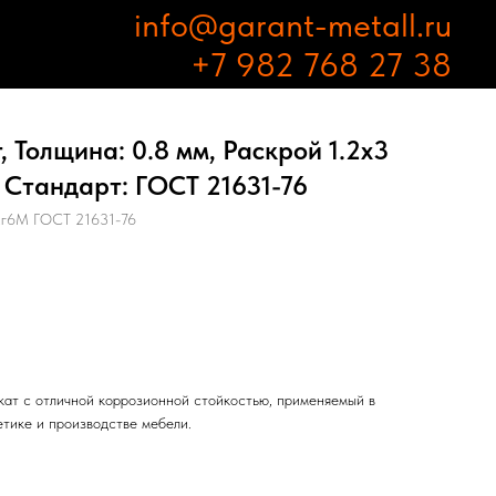
info@garant-metall.ru
+7 982 768 27 38
 Толщина: 0.8 мм, Раскрой 1.2х3
 Стандарт: ГОСТ 21631-76
г6М ГОСТ 21631-76
ат с отличной коррозионной стойкостью, применяемый в
етике и производстве мебели.