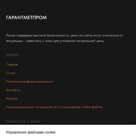
ГАРАНТМЕТПРОМ
Рынок подвержен высокой волатильности, цены на сайте могут отличаться от
актуальных - свяжитесь с нами для уточнения сегодняшней цены
МЕНЮ
Главная
О нас
Политика конфиденциальности
Контакты
Каталог
Пользовательское соглашение об использование cookie файлов
Связаться с нами
info@garant-metall.ru
Управление файлами cookie