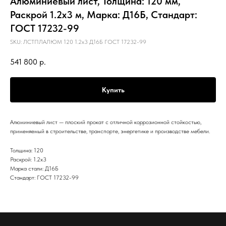
Алюминиевый лист, Толщина: 120 мм,
Раскрой 1.2х3 м, Марка: Д16Б, Стандарт:
ГОСТ 17232-99
SKU:
ЛСТПЛАЛЮМ 120 1.2х3 Д16Б ГОСТ 17232-99
541 800
р.
Купить
Алюминиевый лист — плоский прокат с отличной коррозионной стойкостью,
применяемый в строительстве, транспорте, энергетике и производстве мебели.
Толщина: 120
Раскрой: 1.2х3
Марка стали: Д16Б
Стандарт: ГОСТ 17232-99