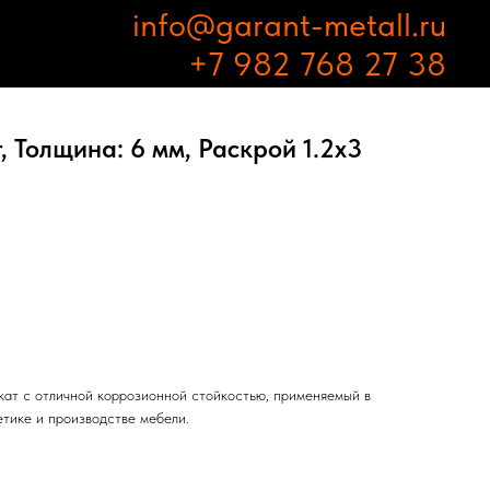
info@garant-metall.ru
+7 982 768 27 38
 Толщина: 6 мм, Раскрой 1.2х3
ат с отличной коррозионной стойкостью, применяемый в
етике и производстве мебели.