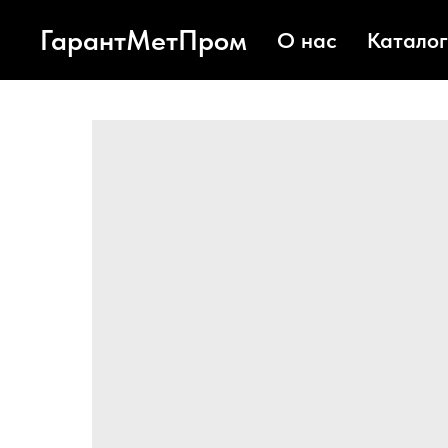
ГарантМетПром
О нас
Каталог