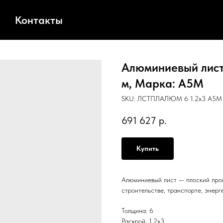
Контакты
Алюминиевый лист,
м, Марка: А5М
SKU:
ЛСТПЛАЛЮМ 6 1.2х3 А5М
691 627
р.
Купить
Алюминиевый лист — плоский прок
строительстве, транспорте, энерг
Толщина: 6
Раскрой: 1.2х3