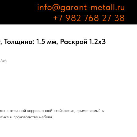
info@garant-metall.ru
+7 982 768 27 38
 Толщина: 1.5 мм, Раскрой 1.2х3
1АМ
ат с отличной коррозионной стойкостью, применяемый в
етике и производстве мебели.