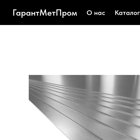
ГарантМетПром
О нас
Каталог