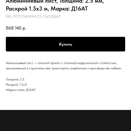
Алюминиевый лист, Толщина: 2.5 мм,
Раскрой 1.5х3 м, Марка: Д16АТ
SKU:
ЛСТПЛАЛЮМ 2.5 1.5х3 Д16АТ
868 140
р.
Купить
Алюминиевый лист — плоский прокат с отличной коррозионной стойкостью,
применяемый в строительстве, транспорте, энергетике и производстве мебели.
Толщина: 2.5
Раскрой: 1.5х3
Марка стали: Д16АТ