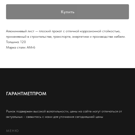
Купить
Алюминиевый лист — плоский прокат с отличной коррозионной стойкостью,
применяемый в строительстве, транспорте, энергетике и производстве мебели.
Толщина: 120
Марка стали: АМг6
ГАРАНТМЕТПРОМ
Рынок подвержен высокой волатильности, цены на сайте могут отличаться от
актуальных - свяжитесь с нами для уточнения сегодняшней цены
МЕНЮ