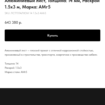
Алюминиевый лист, Толщина: 14 мм, Раскрой
1.5х3 м, Марка: АМг5
SKU:
ЛСТПЛАЛЮМ 14 1.5х3 АМг5
643 380
р.
Купить
Алюминиевый лист — плоский прокат с отличной коррозионной стойкостью,
применяемый в строительстве, транспорте, энергетике и производстве мебели.
Толщина: 14
Раскрой: 1.5х3
Марка стали: АМг5