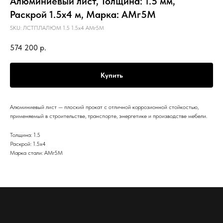
Алюминиевый лист, Толщина: 1.5 мм,
Раскрой 1.5х4 м, Марка: АМг5М
SKU:
ЛСТПЛАЛЮМ 1.5 1.5х4 АМг5М
574 200
р.
Купить
Алюминиевый лист — плоский прокат с отличной коррозионной стойкостью,
применяемый в строительстве, транспорте, энергетике и производстве мебели.
Толщина: 1.5
Раскрой: 1.5х4
Марка стали: АМг5М