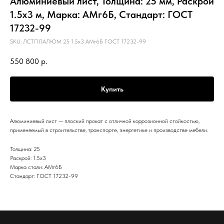
Алюминиевый лист, Толщина: 25 мм, Раскрой
1.5х3 м, Марка: АМг6Б, Стандарт: ГОСТ
17232-99
SKU:
ЛСТПЛАЛЮМ 25 1.5х3 АМг6Б ГОСТ 17232-99
550 800
р.
Купить
Алюминиевый лист — плоский прокат с отличной коррозионной стойкостью,
применяемый в строительстве, транспорте, энергетике и производстве мебели.
Толщина: 25
Раскрой: 1.5х3
Марка стали: АМг6Б
Стандарт: ГОСТ 17232-99