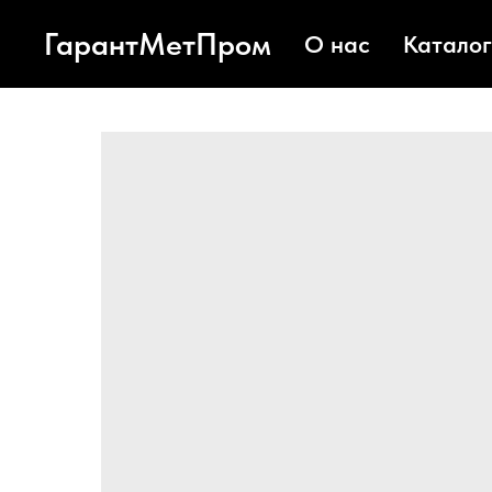
ГарантМетПром
О нас
Каталог