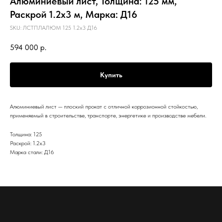
Алюминиевый лист, Толщина: 125 мм,
Раскрой 1.2х3 м, Марка: Д16
SKU:
ЛСТПЛАЛЮМ 125 1.2х3 Д16
594 000
р.
Купить
Алюминиевый лист — плоский прокат с отличной коррозионной стойкостью,
применяемый в строительстве, транспорте, энергетике и производстве мебели.
Толщина: 125
Раскрой: 1.2х3
Марка стали: Д16