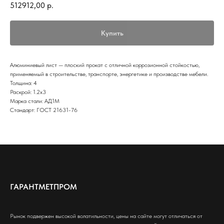
512912,00
р.
Купить
Алюминиевый лист — плоский прокат с отличной коррозионной стойкостью,
применяемый в строительстве, транспорте, энергетике и производстве мебели.
Толщина: 4
Раскрой: 1.2х3
Марка стали: АД1М
Стандарт: ГОСТ 21631-76
ГАРАНТМЕТПРОМ
Рынок подвержен высокой волатильности, цены на сайте могут отличаться от