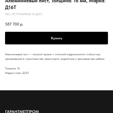
Алюминиевый лист, Толщина: 16 мм, Марка:
Д16Т
SKU:
ЛСТПЛАЛЮМ 16 Д16Т
587 700
р.
Купить
Алюминиевый лист — плоский прокат с отличной коррозионной стойкостью,
применяемый в строительстве, транспорте, энергетике и производстве мебели.
Толщина: 16
Марка стали: Д16Т
ГАРАНТМЕТПРОМ