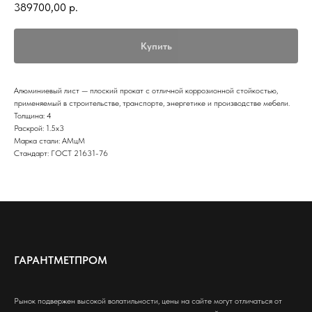
389700,00
р.
Купить
Алюминиевый лист — плоский прокат с отличной коррозионной стойкостью,
применяемый в строительстве, транспорте, энергетике и производстве мебели.
Толщина: 4
Раскрой: 1.5х3
Марка стали: АМцМ
Стандарт: ГОСТ 21631-76
ГАРАНТМЕТПРОМ
Рынок подвержен высокой волатильности, цены на сайте могут отличаться от