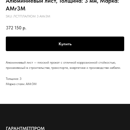
Алюминиевый лист, Толщина: 3 мм, Марка:
АМг3М
SKU:
ЛСТПЛАЛЮМ 3 АМг3М
372 150
р.
Купить
Алюминиевый лист — плоский прокат с отличной коррозионной стойкостью,
применяемый в строительстве, транспорте, энергетике и производстве мебели.
Толщина: 3
Марка стали: АМг3М
ГАРАНТМЕТПРОМ