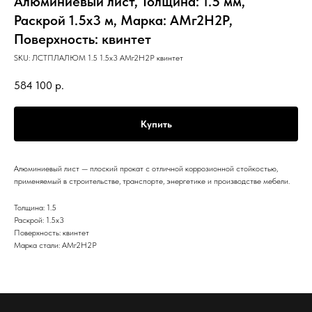
Алюминиевый лист, Толщина: 1.5 мм,
Раскрой 1.5х3 м, Марка: АМг2Н2Р,
Поверхность: квинтет
SKU:
ЛСТПЛАЛЮМ 1.5 1.5х3 АМг2Н2Р квинтет
584 100
р.
Купить
Алюминиевый лист — плоский прокат с отличной коррозионной стойкостью,
применяемый в строительстве, транспорте, энергетике и производстве мебели.
Толщина: 1.5
Раскрой: 1.5х3
Поверхность: квинтет
Марка стали: АМг2Н2Р