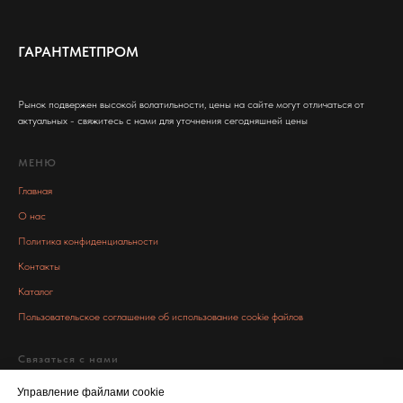
ГАРАНТМЕТПРОМ
Рынок подвержен высокой волатильности, цены на сайте могут отличаться от
актуальных - свяжитесь с нами для уточнения сегодняшней цены
МЕНЮ
Главная
О нас
Политика конфиденциальности
Контакты
Каталог
Пользовательское соглашение об использование cookie файлов
Связаться с нами
info@garant-metall.ru
Управление файлами cookie