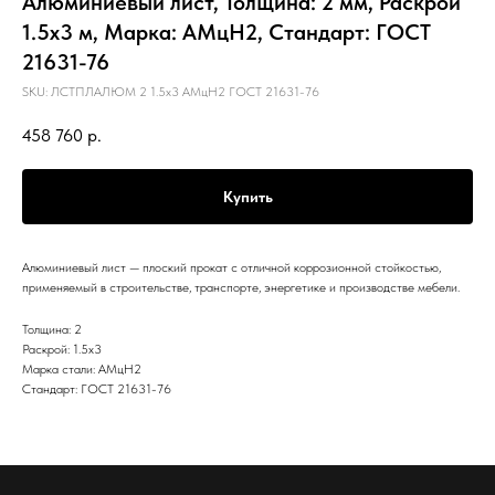
Алюминиевый лист, Толщина: 2 мм, Раскрой
1.5х3 м, Марка: АМцН2, Стандарт: ГОСТ
21631-76
SKU:
ЛСТПЛАЛЮМ 2 1.5х3 АМцН2 ГОСТ 21631-76
458 760
р.
Купить
Алюминиевый лист — плоский прокат с отличной коррозионной стойкостью,
применяемый в строительстве, транспорте, энергетике и производстве мебели.
Толщина: 2
Раскрой: 1.5х3
Марка стали: АМцН2
Стандарт: ГОСТ 21631-76