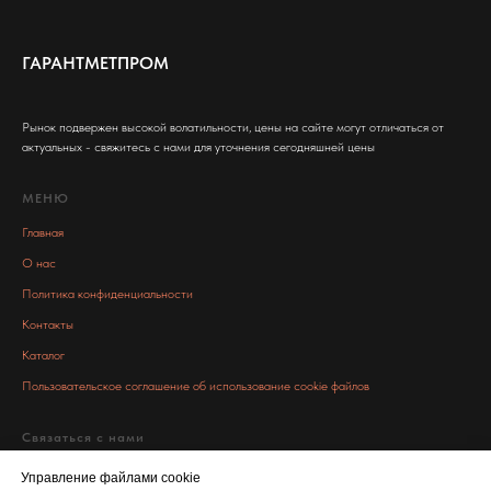
ГАРАНТМЕТПРОМ
Рынок подвержен высокой волатильности, цены на сайте могут отличаться от
актуальных - свяжитесь с нами для уточнения сегодняшней цены
МЕНЮ
Главная
О нас
Политика конфиденциальности
Контакты
Каталог
Пользовательское соглашение об использование cookie файлов
Связаться с нами
info@garant-metall.ru
Управление файлами cookie