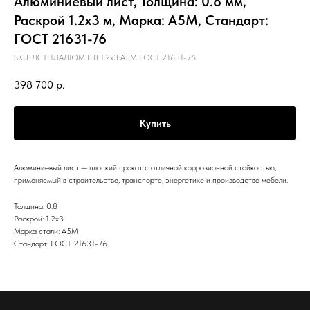
Алюминиевый лист, Толщина: 0.8 мм,
Раскрой 1.2х3 м, Марка: А5М, Стандарт:
ГОСТ 21631-76
SKU:
ЛСТПЛАЛЮМ 0.8 1.2х3 А5М ГОСТ 21631-76
398 700
р.
Купить
Алюминиевый лист — плоский прокат с отличной коррозионной стойкостью,
применяемый в строительстве, транспорте, энергетике и производстве мебели.
Толщина: 0.8
Раскрой: 1.2х3
Марка стали: А5М
Стандарт: ГОСТ 21631-76