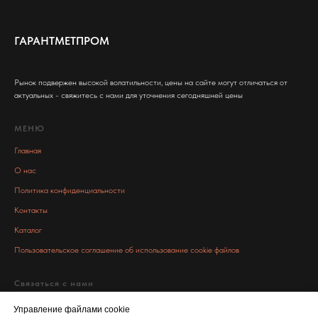
ГАРАНТМЕТПРОМ
Рынок подвержен высокой волатильности, цены на сайте могут отличаться от
актуальных - свяжитесь с нами для уточнения сегодняшней цены
МЕНЮ
Главная
О нас
Политика конфиденциальности
Контакты
Каталог
Пользовательское соглашение об использование cookie файлов
Связаться с нами
info@garant-metall.ru
Управление файлами cookie