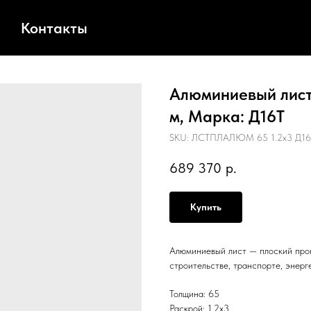
Контакты
Алюминиевый лист,
м, Марка: Д16Т
SKU:
ЛСТПЛАЛЮМ 65 1.2х3 Д16
689 370
р.
Купить
Алюминиевый лист — плоский прок
строительстве, транспорте, энерг
Толщина: 65
Раскрой: 1.2х3