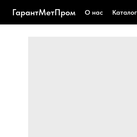
ГарантМетПром
О нас
Каталог