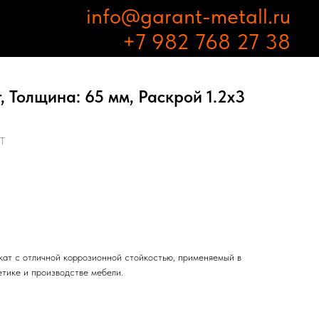
info@garant-metall.ru
+7 982 768 27 38
 Толщина: 65 мм, Раскрой 1.2х3
Т
ат с отличной коррозионной стойкостью, применяемый в
етике и производстве мебели.