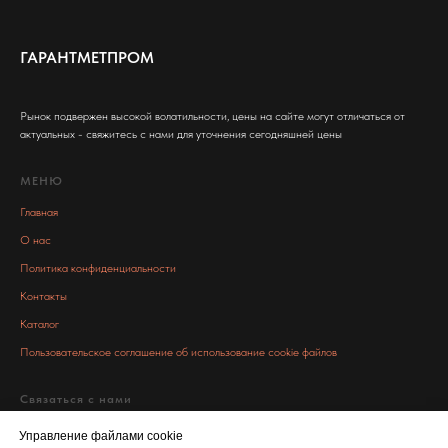
ГАРАНТМЕТПРОМ
Рынок подвержен высокой волатильности, цены на сайте могут отличаться от
актуальных - свяжитесь с нами для уточнения сегодняшней цены
МЕНЮ
Главная
О нас
Политика конфиденциальности
Контакты
Каталог
Пользовательское соглашение об использование cookie файлов
Связаться с нами
info@garant-metall.ru
Управление файлами cookie