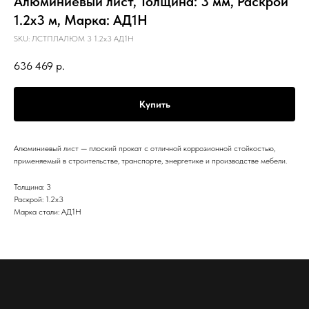
Алюминиевый лист, Толщина: 3 мм, Раскрой
1.2х3 м, Марка: АД1Н
SKU:
ЛСТПЛАЛЮМ 3 1.2х3 АД1Н
636 469
р.
Купить
Алюминиевый лист — плоский прокат с отличной коррозионной стойкостью,
применяемый в строительстве, транспорте, энергетике и производстве мебели.
Толщина: 3
Раскрой: 1.2х3
Марка стали: АД1Н