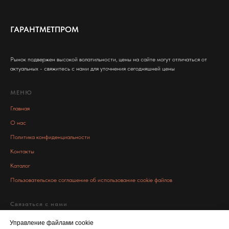
ГАРАНТМЕТПРОМ
Рынок подвержен высокой волатильности, цены на сайте могут отличаться от
актуальных - свяжитесь с нами для уточнения сегодняшней цены
МЕНЮ
Главная
О нас
Политика конфиденциальности
Контакты
Каталог
Пользовательское соглашение об использование cookie файлов
Связаться с нами
info@garant-metall.ru
Управление файлами cookie