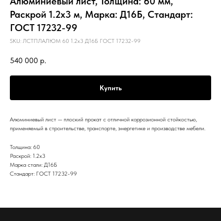
Алюминиевый лист, Толщина: 60 мм,
Раскрой 1.2х3 м, Марка: Д16Б, Стандарт:
ГОСТ 17232-99
SKU:
ЛСТПЛАЛЮМ 60 1.2х3 Д16Б ГОСТ 17232-99
540 000
р.
Купить
Алюминиевый лист — плоский прокат с отличной коррозионной стойкостью,
применяемый в строительстве, транспорте, энергетике и производстве мебели.
Толщина: 60
Раскрой: 1.2х3
Марка стали: Д16Б
Стандарт: ГОСТ 17232-99