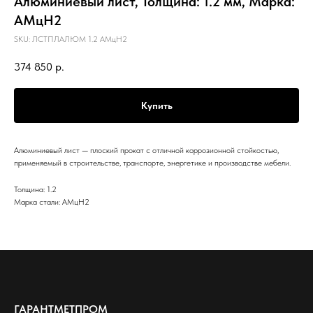
Алюминиевый лист, Толщина: 1.2 мм, Марка:
АМцН2
SKU:
ЛСТПЛАЛЮМ 1.2 АМцН2
374 850
р.
Купить
Алюминиевый лист — плоский прокат с отличной коррозионной стойкостью,
применяемый в строительстве, транспорте, энергетике и производстве мебели.
Толщина: 1.2
Марка стали: АМцН2
ГАРАНТМЕТПРОМ