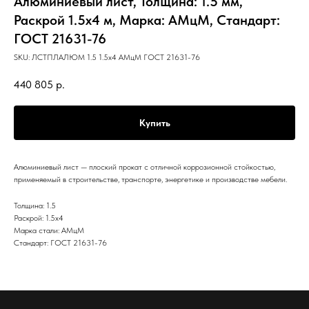
Алюминиевый лист, Толщина: 1.5 мм,
Раскрой 1.5х4 м, Марка: АМцМ, Стандарт:
ГОСТ 21631-76
SKU:
ЛСТПЛАЛЮМ 1.5 1.5х4 АМцМ ГОСТ 21631-76
440 805
р.
Купить
Алюминиевый лист — плоский прокат с отличной коррозионной стойкостью,
применяемый в строительстве, транспорте, энергетике и производстве мебели.
Толщина: 1.5
Раскрой: 1.5х4
Марка стали: АМцМ
Стандарт: ГОСТ 21631-76