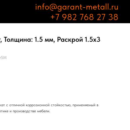
info@garant-metall.ru
+7 982 768 27 38
 Толщина: 1.5 мм, Раскрой 1.5х3
г5М
ат с отличной коррозионной стойкостью, применяемый в
етике и производстве мебели.