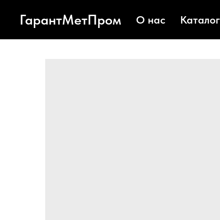
ГарантМетПром
О нас
Каталог