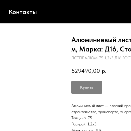
Контакты
Алюминиевый лист,
м, Марка: Д16, Ст
ЛСТПЛАЛЮМ 75 1.2х3 Д16 ГОСТ
529490,00
р.
Купить
Алюминиевый лист — плоский прок
строительстве, транспорте, энерг
Толщина: 75
Раскрой: 1.2х3
Марка стали: Д16