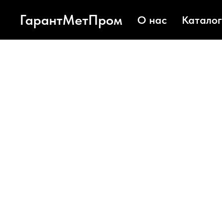
ГарантМетПром
О нас
Каталог