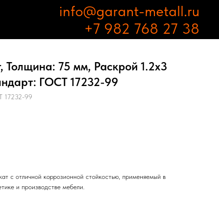
info@garant-metall.ru
+7 982 768 27 38
 Толщина: 75 мм, Раскрой 1.2х3
андарт: ГОСТ 17232-99
 17232-99
ат с отличной коррозионной стойкостью, применяемый в
етике и производстве мебели.