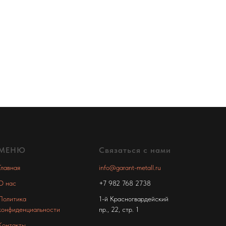
МЕНЮ
Связаться с нами
Главная
info@garant-metall.ru
О нас
+7 982 768 2738
Политика
1-й Красногвардейский
конфиденциальности
пр., 22, стр. 1
Контакты