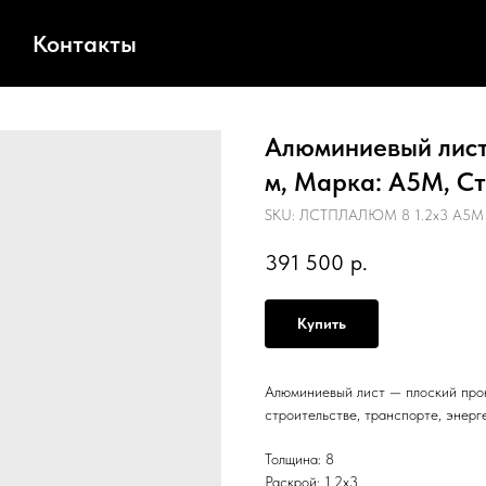
Контакты
Алюминиевый лист,
м, Марка: А5М, Ст
SKU:
ЛСТПЛАЛЮМ 8 1.2х3 А5М 
391 500
р.
Купить
Алюминиевый лист — плоский прок
строительстве, транспорте, энерг
Толщина: 8
Раскрой: 1.2х3