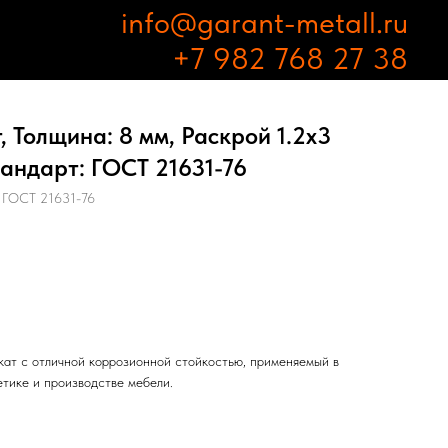
info@garant-metall.ru
+7 982 768 27 38
 Толщина: 8 мм, Раскрой 1.2х3
андарт: ГОСТ 21631-76
ГОСТ 21631-76
ат с отличной коррозионной стойкостью, применяемый в
етике и производстве мебели.