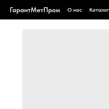
ГарантМетПром
О нас
Каталог