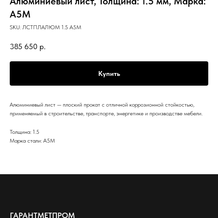
Алюминиевый лист, Толщина: 1.5 мм, Марка:
А5М
SKU:
ЛСТПЛАЛЮМ 1.5 А5М
385 650
р.
Купить
Алюминиевый лист — плоский прокат с отличной коррозионной стойкостью,
применяемый в строительстве, транспорте, энергетике и производстве мебели.
Толщина: 1.5
Марка стали: А5М
ГАРАНТМЕТПРОМ