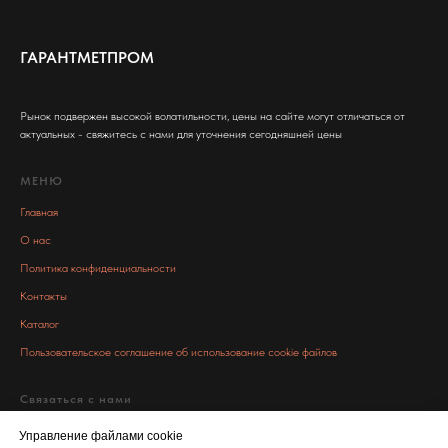
ГАРАНТМЕТПРОМ
Рынок подвержен высокой волатильности, цены на сайте могут отличаться от
актуальных - свяжитесь с нами для уточнения сегодняшней цены
МЕНЮ
Главная
О нас
Политика конфиденциальности
Контакты
Каталог
Пользовательское соглашение об использование cookie файлов
Связаться с нами
info@garant-metall.ru
Управление файлами cookie