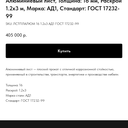
Алюминиевый лист, Толщина: 16 мм, Раскрой
1.2х3 м, Марка: АД1, Стандарт: ГОСТ 17232-
99
SKU:
ЛСТПЛАЛЮМ 16 1.2х3 АД1 ГОСТ 17232-99
405 000
р.
Купить
Алюминиевый лист — плоский прокат с отличной коррозионной стойкостью,
применяемый в строительстве, транспорте, энергетике и производстве мебели.
Толщина: 16
Раскрой: 1.2х3
Марка стали: АД1
Стандарт: ГОСТ 17232-99