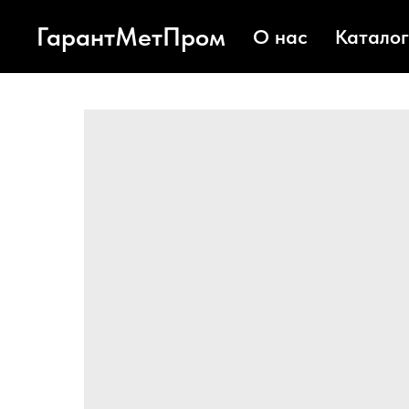
ГарантМетПром
О нас
Каталог