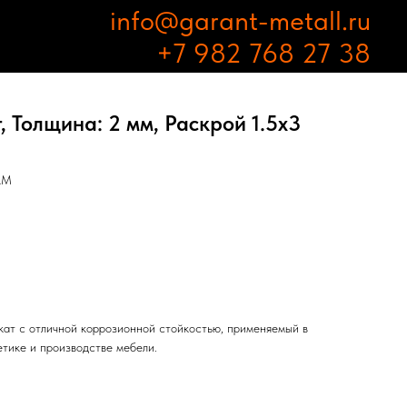
info@garant-metall.ru
+7 982 768 27 38
 Толщина: 2 мм, Раскрой 1.5х3
АМ
ат с отличной коррозионной стойкостью, применяемый в
етике и производстве мебели.