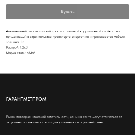
Купить
Алюминиевый лист — плоский прокат с отличной коррозионной стойкостью,
применяемый в строительстве, транспорте, энергетике и производстве мебели.
Толщина: 1.5
Раскрой: 1.2х3
Марка стали: АМг6
ГАРАНТМЕТПРОМ
Рынок подвержен высокой волатильности, цены на сайте могут отличаться от
актуальных - свяжитесь с нами для уточнения сегодняшней цены