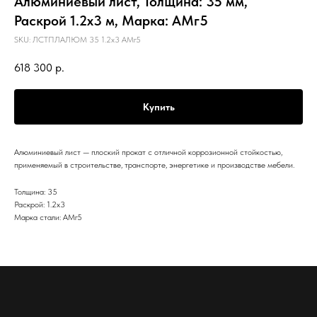
Алюминиевый лист, Толщина: 35 мм,
Раскрой 1.2х3 м, Марка: АМг5
SKU:
ЛСТПЛАЛЮМ 35 1.2х3 АМг5
618 300
р.
Купить
Алюминиевый лист — плоский прокат с отличной коррозионной стойкостью,
применяемый в строительстве, транспорте, энергетике и производстве мебели.
Толщина: 35
Раскрой: 1.2х3
Марка стали: АМг5